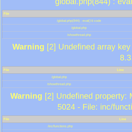
global.php(844) : eva
File
/global.php(844) : eval()'d code
/global.php
/showthread.php
Warning
[2] Undefined array key 
8.3
File
Line
/global.php
/showthread.php
Warning
[2] Undefined property: 
5024 - File: inc/func
File
Line
/inc/functions.php