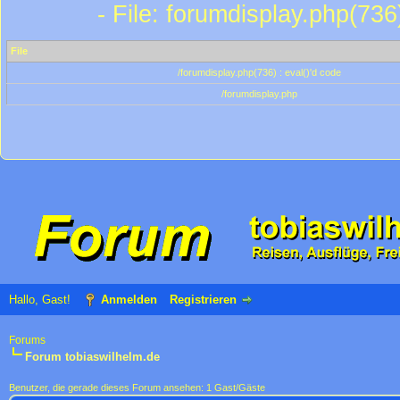
- File: forumdisplay.php(736
File
/forumdisplay.php(736) : eval()'d code
/forumdisplay.php
Hallo, Gast!
Anmelden
Registrieren
Forums
Forum tobiaswilhelm.de
Benutzer, die gerade dieses Forum ansehen: 1 Gast/Gäste