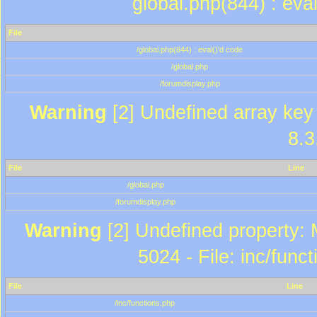
global.php(844) : eva
File
/global.php(844) : eval()'d code
/global.php
/forumdisplay.php
Warning
[2] Undefined array key 
8.3
File
Line
/global.php
/forumdisplay.php
Warning
[2] Undefined property: 
5024 - File: inc/func
File
Line
/inc/functions.php