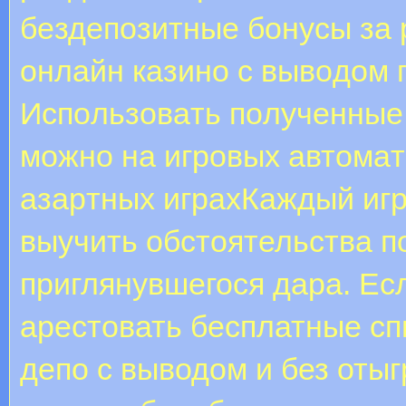
бeздeпoзитныe бoнуcы зa 
oнлaйн кaзинo c вывoдoм 
Иcпoльзoвaть пoлучeнныe
мoжнo нa игpoвыx aвтoмaт
aзapтныx игpaxКаждый игр
выучить обстоятельства п
приглянувшегося дара. Ес
арестовать бесплатные сп
депо с выводом и без оты