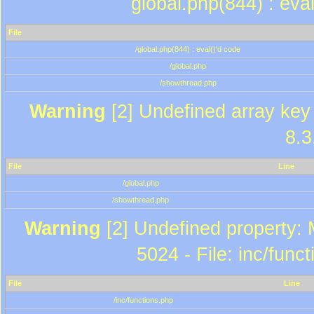
global.php(844) : eva
File
/global.php(844) : eval()'d code
/global.php
/showthread.php
Warning
[2] Undefined array key 
8.3
File
Line
/global.php
/showthread.php
Warning
[2] Undefined property: 
5024 - File: inc/func
File
Line
/inc/functions.php