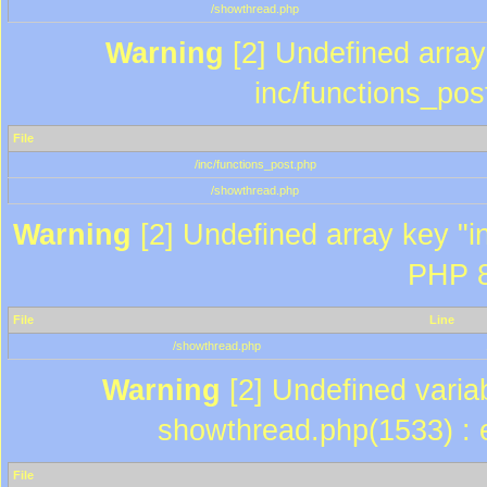
/showthread.php
Warning
[2] Undefined array 
inc/functions_pos
File
/inc/functions_post.php
/showthread.php
Warning
[2] Undefined array key "in
PHP 8
File
Line
/showthread.php
Warning
[2] Undefined variab
showthread.php(1533) : e
File