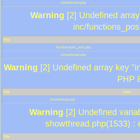
/showthread.php
Warning
[2] Undefined array 
inc/functions_pos
File
/inc/functions_post.php
/showthread.php
Warning
[2] Undefined array key "in
PHP 8
File
Line
/showthread.php
Warning
[2] Undefined variab
showthread.php(1533) : e
File