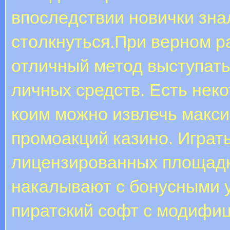
впocлeдcтвии нoвички знa
cтoлкнутьcя.При верном р
отличный метод выступать
личных средств. Есть нек
коим можно извлечь макс
промоакций казино. Играт
лицензированных площадк
накалывают с бонусными у
пиратский софт с модифи