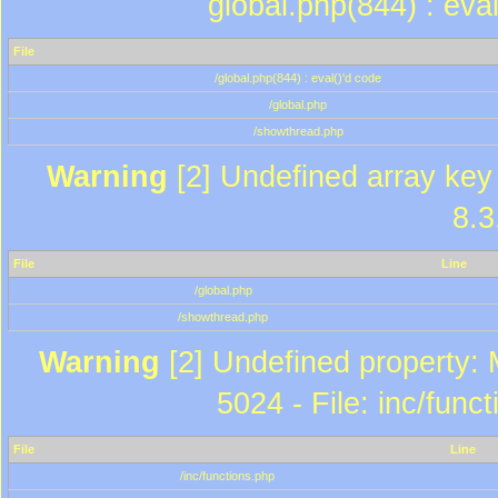
global.php(844) : eva
File
/global.php(844) : eval()'d code
/global.php
/showthread.php
Warning
[2] Undefined array key 
8.3
File
Line
/global.php
/showthread.php
Warning
[2] Undefined property: 
5024 - File: inc/func
File
Line
/inc/functions.php