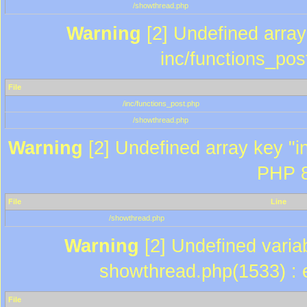
/showthread.php
Warning
[2] Undefined array 
inc/functions_pos
File
/inc/functions_post.php
/showthread.php
Warning
[2] Undefined array key "in
PHP 8
File
Line
/showthread.php
Warning
[2] Undefined variab
showthread.php(1533) : e
File