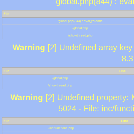
global.php(844) : eva
File
/global.php(844) : eval()'d code
/global.php
/showthread.php
Warning
[2] Undefined array key 
8.3
File
Line
/global.php
/showthread.php
Warning
[2] Undefined property: 
5024 - File: inc/func
File
Line
/inc/functions.php