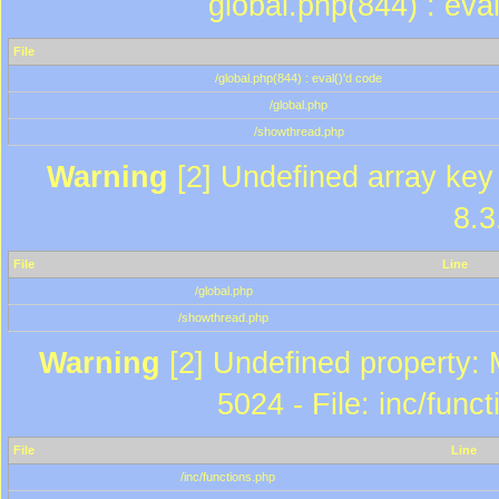
global.php(844) : eva
File
/global.php(844) : eval()'d code
/global.php
/showthread.php
Warning
[2] Undefined array key 
8.3
File
Line
/global.php
/showthread.php
Warning
[2] Undefined property: 
5024 - File: inc/func
File
Line
/inc/functions.php