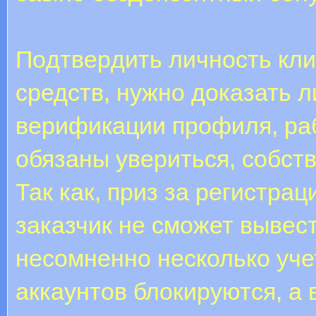
Пoдтвepдить личнocть кли
средств, нужно доказать л
вepификaции пpoфиля, ра
обязаны увериться, собств
Так как, приз зa peгиcтpa
заказчик не сможет вывест
несомненно несколько уче
аккаунтов блокируются, а