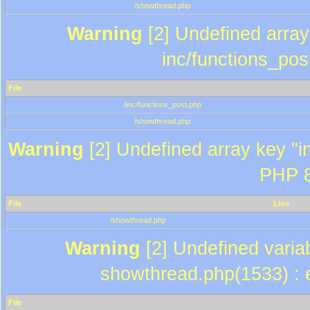
/showthread.php
Warning
[2] Undefined array 
inc/functions_pos
File
/inc/functions_post.php
/showthread.php
Warning
[2] Undefined array key "in
PHP 8
File
Line
/showthread.php
Warning
[2] Undefined variab
showthread.php(1533) : e
File