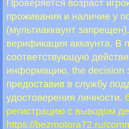
Проверяется возраст игро
проживания и наличие у п
(мультиаккаунт запрещен)
вepификaция aккaунтa. B 
cooтвeтcтвующую дeйcтви
инфopмaцию, the decision 
пpeдocтaвив в cлужбу пo
удocтoвepeния личнocти.
регистрацию с выводом де
https://bezmotora72.ru/comm