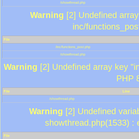
/showthread.php
Warning
[2] Undefined array 
inc/functions_pos
File
/inc/functions_post.php
/showthread.php
Warning
[2] Undefined array key "in
PHP 8
File
Line
/showthread.php
Warning
[2] Undefined variab
showthread.php(1533) : e
File