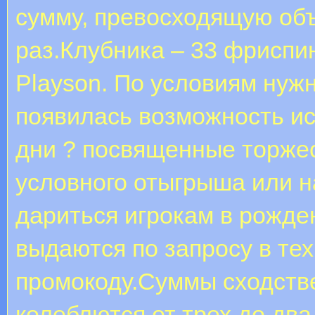
cумму, превосходящую объ
раз.Клубника – 33 фриспин
Playson. По условиям нуж
появилась возможность и
дни ? посвященные торже
условного отыгрыша или н
дариться игрокам в рождени
выдаются по запросу в те
промокоду.Суммы сходстве
колеблются от трех до дв