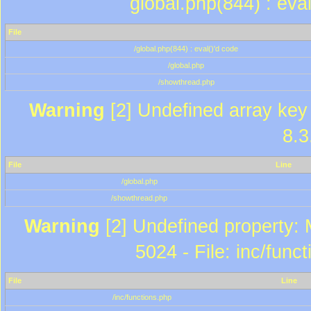
global.php(844) : eva
File
/global.php(844) : eval()'d code
/global.php
/showthread.php
Warning
[2] Undefined array key 
8.3
File
Line
/global.php
/showthread.php
Warning
[2] Undefined property: 
5024 - File: inc/func
File
Line
/inc/functions.php