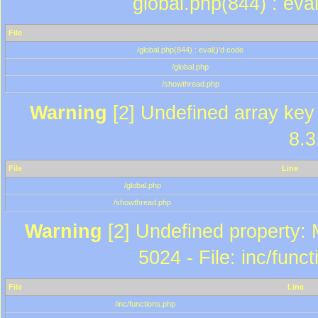
global.php(844) : eva
File
/global.php(844) : eval()'d code
/global.php
/showthread.php
Warning
[2] Undefined array key 
8.3
File
Line
/global.php
/showthread.php
Warning
[2] Undefined property: 
5024 - File: inc/func
File
Line
/inc/functions.php