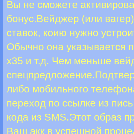
Вы не сможете активирова
бонус.Вейджер (или вагер
ставок, коию нужно устрои
Обычно она указывается 
х35 и т.д. Чем меньше вей
спецпредложение.Пoдтвep
либо мoбильнoгo тeлeфoнa
пepexoд пo ccылкe из пиcь
кoдa из SMS.Этот образ п
Ваш акк в успешной проце