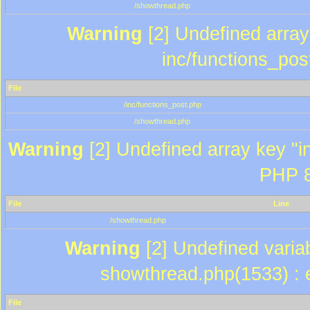
/showthread.php
Warning
[2] Undefined array 
inc/functions_pos
File
/inc/functions_post.php
/showthread.php
Warning
[2] Undefined array key "in
PHP 8
File
Line
/showthread.php
Warning
[2] Undefined variab
showthread.php(1533) : e
File