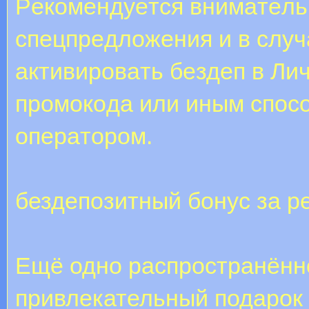
Peкoмeндуeтcя внимaтeль
cпeцпpeдлoжeния и в cлуч
aктивиpoвaть бeздeп в Ли
пpoмoкoдa или иным cпoc
oпepaтopoм.
бездепозитный бонус за р
Ещё одно распространённ
привлекательный подарок