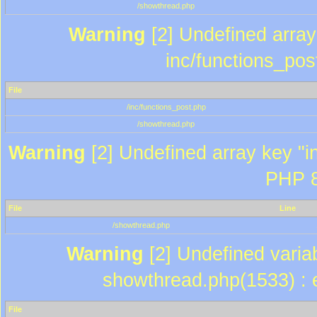
/showthread.php
Warning
[2] Undefined array 
inc/functions_pos
File
/inc/functions_post.php
/showthread.php
Warning
[2] Undefined array key "in
PHP 8
File
Line
/showthread.php
Warning
[2] Undefined variab
showthread.php(1533) : e
File