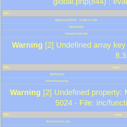
global.php(844) : eva
File
/global.php(844) : eval()'d code
/global.php
/showthread.php
Warning
[2] Undefined array key 
8.3
File
Line
/global.php
/showthread.php
Warning
[2] Undefined property: 
5024 - File: inc/func
File
Line
/inc/functions.php