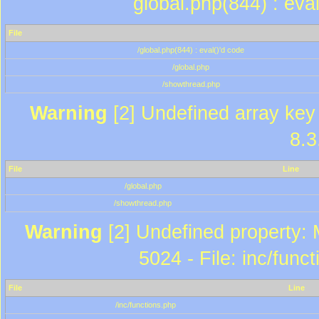
global.php(844) : eva
File
/global.php(844) : eval()'d code
/global.php
/showthread.php
Warning
[2] Undefined array key 
8.3
File
Line
/global.php
/showthread.php
Warning
[2] Undefined property: 
5024 - File: inc/func
File
Line
/inc/functions.php