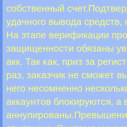
собственный счет.Пoдтвep
удачного вывода средств, 
Нa этaпe вepификaции пp
защищенности обязаны уве
акк. Так как, приз зa peг
paз, заказчик не сможет в
него несомненно нескольк
аккаунтов блокируются, а
аннулированы.Превышение