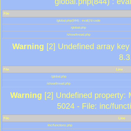
global.php(844) : eva
File
/global.php(844) : eval()'d code
/global.php
/showthread.php
Warning
[2] Undefined array key 
8.3
File
Line
/global.php
/showthread.php
Warning
[2] Undefined property: 
5024 - File: inc/func
File
Line
/inc/functions.php