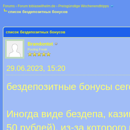
Forums
›
Forum tobiaswilhelm.de
›
Preisgünstige Wochenendtripps
список бездепозитных бонусов
 im Durchschnitt
список бездепозитных бонусов
Brandontot
Posting Freak
29.06.2023, 15:20
бездепозитные бонусы сег
Иногда виде бездепа, каз
50 рублей), из-за которого