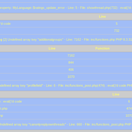
roperty: MyLanguage::$ratings_update_error - Line: 5 - File: showthread.php(732) : eval()'d
Line
)'d code
5
732
ng
[2] Undefined array key "additionalgroups" - Line: 7162 - File: inc/functions.php PHP 8.3.31
Line
Function
7162
844
406
1070
defined array key "profilefield" - Line: 6 - File: inc/functions_post.php(474) : eval()'d code P
Line
 : eval()'d code
6
st.php
474
hp
107
Undefined array key "canonlyreplyownthreads" - Line: 660 - File: inc/functions_post.php PHP 