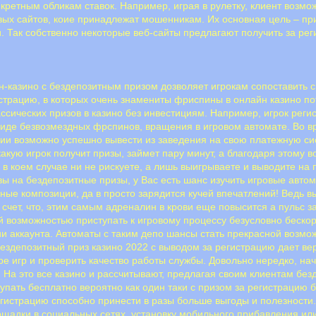
ретным обликам ставок. Например, играя в рулетку, клиент возмож
вых сайтов, коие принадлежат мошенникам. Их основная цель – пр
 Так собственно некоторые веб-сайты предлагают получить за рег
йн-казино с бездепозитным призом дозволяет игрокам сопоставить
страцию, в которых очень знамениты фриспины в онлайн казино по
сических призов в казино без инвестициям. Например, игрок регис
 виде безвозмездных фрспинов, вращения в игровом автомате. Во 
вии возможно успешно вывести из заведения на свою платежную сис
акую игрок получит призы, займет пару минут, а благодаря этому 
е в коем случае ни не рискуете, а лишь выигрываете и выводите на
ы на бездепозитные призы, у Вас есть шанс изучить игровые автом
ые композиции, да в просто зарядится кучей впечатлений! Ведь вы
о счет, что, этим самым адреналин в крови еще повысится а пульс
й возможностью приступать к игровому процессу безусловно бескор
 аккаунта. Автоматы с таким депо шансы стать прекрасной возмож
депозитный приз казино 2022 с выводом за регистрацию дает вер
е игр и проверить качество работы службы. Довольно нередко, нач
 На это все казино и рассчитывают, предлагая своим клиентам без
упать бесплатно вероятно как один таки с призом за регистрацию 
егистрацию способно принести в разы больше выгоды и полезност
ощадки в социальных сетях, установку мобильного прибавления ил