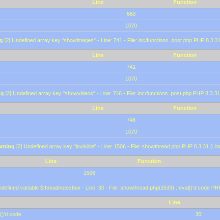
Line
Function
660
1070
g
[2] Undefined array key "showimages" - Line: 741 - File: inc/functions_post.php PHP 8.3.31
Line
Function
741
1070
ng
[2] Undefined array key "showvideos" - Line: 746 - File: inc/functions_post.php PHP 8.3.31
Line
Function
746
1070
rning
[2] Undefined array key "invisible" - Line: 1506 - File: showthread.php PHP 8.3.31 (Lin
Line
Function
1506
defined variable $threadnotesbox - Line: 30 - File: showthread.php(1533) : eval()'d code PH
Line
()'d code
30