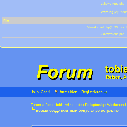
/showthread.php
Warning
[2] Undef
File
/showthread.php(1533) : eval
/showthread.php
Hallo, Gast!
Anmelden
Registrieren
Forums
›
Forum tobiaswilhelm.de
›
Preisgünstige Wochenendt
новый бездепозитный бонус за регистрацию
0 Bewertung(en) - 0 im Durchschnitt
1
2
3
4
5