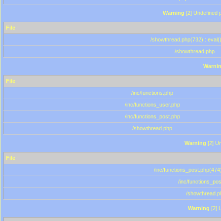
Warning
[2] Undefined p
File
/showthread.php(732) : eval(
/showthread.php
Warni
File
/inc/functions.php
/inc/functions_user.php
/inc/functions_post.php
/showthread.php
Warning
[2] Un
File
/inc/functions_post.php(474)
/inc/functions_po
/showthread.p
Warning
[2] 