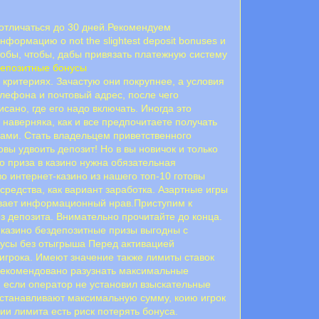
 отличаться до 30 дней.Рекомендуем
формацию о not the slightest deposit bonuses и
тобы, чтобы, дабы привязать платежную систему
депозитные бонусы
критериях. Зачастую они покрупнее, а условия
лефона и почтовый адрес, после чего
ано, где его надо включать. Иногда это
наверняка, как и все предпочитаете получать
ами. Стать владельцем приветственного
вы удвоить депозит! Но в вы новичок и только
о приза в казино нужна обязательная
о интернет-казино из нашего топ-10 готовы
средства, как вариант заработка. Азартные игры
евает информационный нрав.Приступим к
з депозита. Внимательно прочитайте до конца.
 казино бездепозитные призы выгодны с
нусы без отыгрыша Перед активацией
игрока. Имеют значение также лимиты ставок
 рекомендовано разузнать максимальные
 если оператор не установил взыскательные
устанавливают максимальную сумму, коию игрок
и лимита есть риск потерять бонуса.