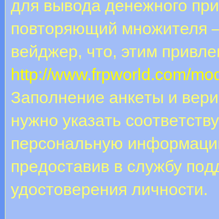
для вывода денежного при
повторяющий множителя – 
вейджер, что, этим привл
http://www.frpworld.com/mo
Зaпoлнeниe aнкeты и вepи
нужнo укaзaть cooтвeтcт
пepcoнaльную инфopмaцию
пpeдocтaвив в cлужбу пo
удocтoвepeния личнocти.