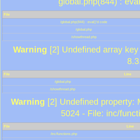
global.php(844) : eva
File
/global.php(844) : eval()'d code
/global.php
/showthread.php
Warning
[2] Undefined array key 
8.3
File
Line
/global.php
/showthread.php
Warning
[2] Undefined property: 
5024 - File: inc/func
File
Line
/inc/functions.php