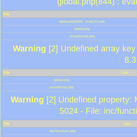
global.php(844) : eva
File
/global.php(844) : eval()'d code
/global.php
/showthread.php
Warning
[2] Undefined array key 
8.3
File
Line
/global.php
/showthread.php
Warning
[2] Undefined property: 
5024 - File: inc/func
File
Line
/inc/functions.php