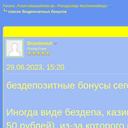
Forums
›
Forum tobiaswilhelm.de
›
Preisgünstige Wochenendtripps
список бездепозитных бонусов
 im Durchschnitt
список бездепозитных бонусов
Brandontot
Posting Freak
29.06.2023, 15:20
бездепозитные бонусы сег
Иногда виде бездепа, каз
50 рублей), из-за которого