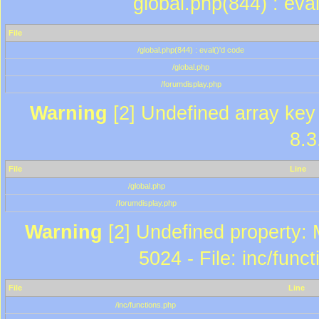
global.php(844) : eva
File
/global.php(844) : eval()'d code
/global.php
/forumdisplay.php
Warning
[2] Undefined array key 
8.3
File
Line
/global.php
/forumdisplay.php
Warning
[2] Undefined property: 
5024 - File: inc/func
File
Line
/inc/functions.php