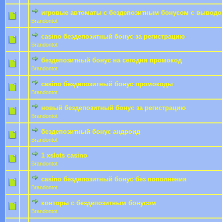
игровые автоматы с бездепозитным бонусом с вывод
0 Bewertung(en) - 0 von 5 durchschnittlich
1
2
3
4
5
Brandontot
casino бездепозитный бонус за регистрацию
0 Bewertung(en) - 0 von 5 durchschnittlich
1
2
3
4
5
Brandontot
бездепозитный бонус на сегодня промокод
0 Bewertung(en) - 0 von 5 durchschnittlich
1
2
3
4
5
Brandontot
casino бездепозитный бонус промокоды
0 Bewertung(en) - 0 von 5 durchschnittlich
1
2
3
4
5
Brandontot
новый бездепозитный бонус за регистрацию
0 Bewertung(en) - 0 von 5 durchschnittlich
1
2
3
4
5
Brandontot
бездепозитный бонус андроид
0 Bewertung(en) - 0 von 5 durchschnittlich
1
2
3
4
5
Brandontot
1 xslots casino
0 Bewertung(en) - 0 von 5 durchschnittlich
1
2
3
4
5
Brandontot
casino бездепозитный бонус без пополнения
0 Bewertung(en) - 0 von 5 durchschnittlich
1
2
3
4
5
Brandontot
конторы с бездепозитным бонусом
0 Bewertung(en) - 0 von 5 durchschnittlich
1
2
3
4
5
Brandontot