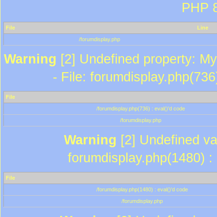
PHP 8
File
Line
/forumdisplay.php
Warning
[2] Undefined property: My
- File: forumdisplay.php(736
File
/forumdisplay.php(736) : eval()'d code
/forumdisplay.php
Warning
[2] Undefined var
forumdisplay.php(1480) : 
File
/forumdisplay.php(1480) : eval()'d code
/forumdisplay.php