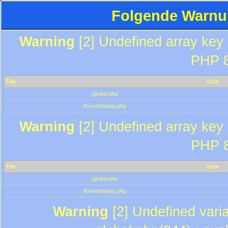
Folgende Warnun
Warning
[2] Undefined array key "
PHP 8
File
Line
/global.php
/forumdisplay.php
Warning
[2] Undefined array key "
PHP 8
File
Line
/global.php
/forumdisplay.php
Warning
[2] Undefined varia