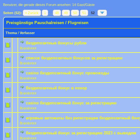
Benutzer, die gerade dieses Forum ansehen: 14 Gast/Gäste
Seiten (52):
« Zurück
1
...
48
49
50
51
52
Preisgünstige Pauschalreisen / Flugreisen
Thema
/
Verfasser
бездепозитные бонусы рубли
0 Bewertung(en) - 0 von 5 durchschnittlich
1
2
3
4
5
Brandontot
список бездепозитных бонусов за регистрацию
0 Bewertung(en) - 0 von 5 durchschnittlich
1
2
3
4
5
Brandontot
casino бездепозитный бонус промокоды
0 Bewertung(en) - 0 von 5 durchschnittlich
1
2
3
4
5
Brandontot
бездепозитный бонус в покер
0 Bewertung(en) - 0 von 5 durchschnittlich
1
2
3
4
5
Brandontot
casino бездепозитный бонус за регистрацию
0 Bewertung(en) - 0 von 5 durchschnittlich
1
2
3
4
5
Brandontot
игровые автоматы без регистрации бездепозитный бон
0 Bewertung(en) - 0 von 5 durchschnittlich
1
2
3
4
5
Brandontot
бездепозитный бонус за регистрацию 2023 с выводом
0 Bewertung(en) - 0 von 5 durchschnittlich
1
2
3
4
5
Brandontot