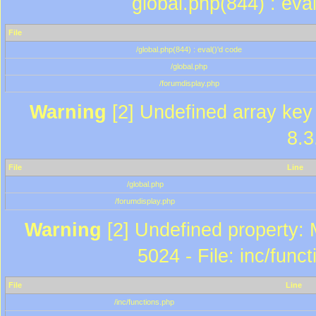
global.php(844) : eva
File
/global.php(844) : eval()'d code
/global.php
/forumdisplay.php
Warning
[2] Undefined array key 
8.3
File
Line
/global.php
/forumdisplay.php
Warning
[2] Undefined property: 
5024 - File: inc/func
File
Line
/inc/functions.php