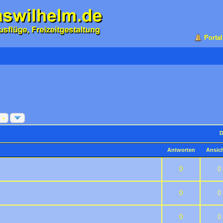
Portal
r »
D
Antworten
Ansic
 5 durchschnittlich
2
3
4
5
0
0
 5 durchschnittlich
2
3
4
5
0
0
 5 durchschnittlich
2
3
4
5
0
0