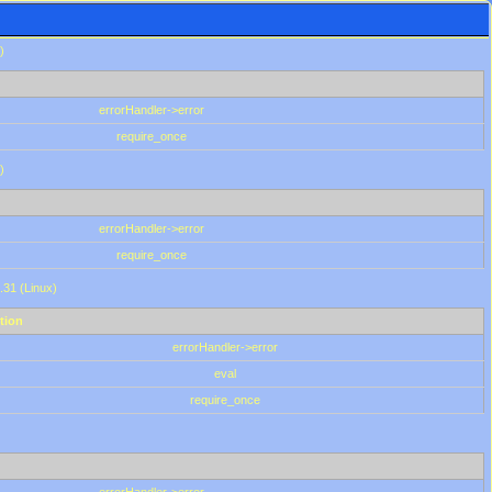
)
errorHandler->error
require_once
)
errorHandler->error
require_once
.31 (Linux)
tion
errorHandler->error
eval
require_once