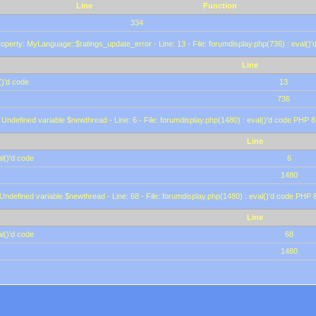
Line
Function
334
operty: MyLanguage::$ratings_update_error - Line: 13 - File: forumdisplay.php(736) : eval()
Line
()'d code
13
736
 Undefined variable $newthread - Line: 6 - File: forumdisplay.php(1480) : eval()'d code PHP 8
Line
l()'d code
6
1480
 Undefined variable $newthread - Line: 68 - File: forumdisplay.php(1480) : eval()'d code PHP 
Line
l()'d code
68
1480