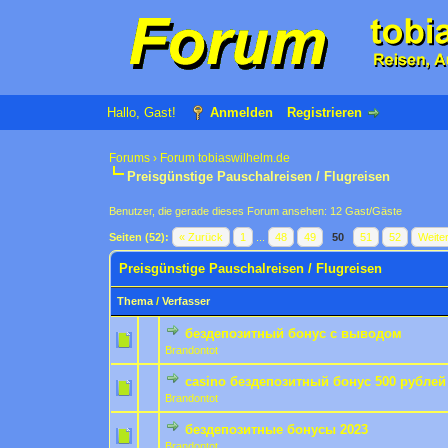
Hallo, Gast!
Anmelden
Registrieren
Forums
›
Forum tobiaswilhelm.de
Preisgünstige Pauschalreisen / Flugreisen
Benutzer, die gerade dieses Forum ansehen: 12 Gast/Gäste
Seiten (52):
« Zurück
1
...
48
49
50
51
52
Weite
Preisgünstige Pauschalreisen / Flugreisen
Thema
/
Verfasser
бездепозитный бонус с выводом
0 Bewertung(en) - 0 von
1
Brandontot
casino бездепозитный бонус 500 рублей
0 Bewertung(en) - 0 von
1
Brandontot
бездепозитные бонусы 2023
0 Bewertung(en) - 0 von
1
Brandontot