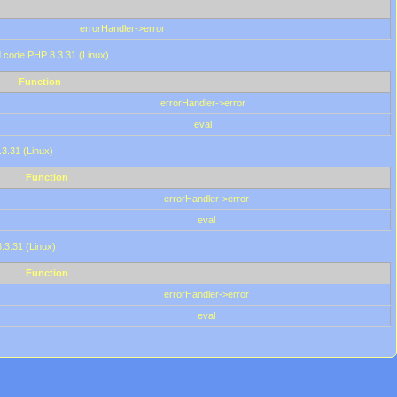
errorHandler->error
'd code PHP 8.3.31 (Linux)
Function
errorHandler->error
eval
.3.31 (Linux)
Function
errorHandler->error
eval
8.3.31 (Linux)
Function
errorHandler->error
eval