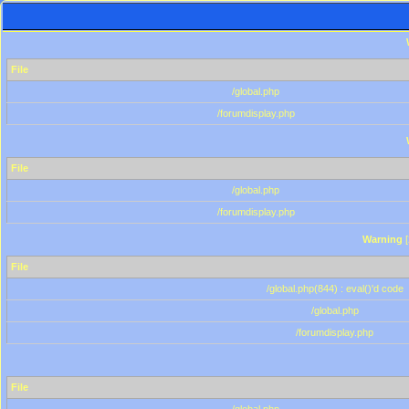
File
/global.php
/forumdisplay.php
File
/global.php
/forumdisplay.php
Warning
[
File
/global.php(844) : eval()'d code
/global.php
/forumdisplay.php
File