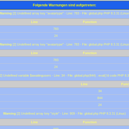
Folgende Warnungen sind aufgetreten:
Warning
[2] Undefined array key "avatartype" - Line: 783 - File: global.php PHP 8.3.31 (Linux
Line
Function
783
24
Warning
[2] Undefined array key "avatartype" - Line: 783 - File: global.php PHP 8.3.31 (Linux
Line
Function
783
24
2] Undefined variable $awaitingusers - Line: 34 - File: global.php(844) : eval()'d code PHP 8.3
Line
Func
34
844
24
Warning
[2] Undefined array key "style" - Line: 909 - File: global.php PHP 8.3.31 (Linux)
Line
Function