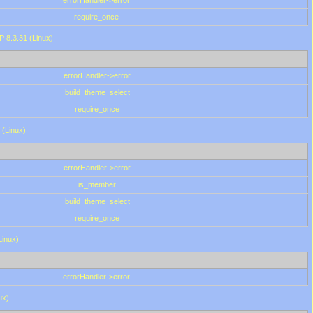
errorHandler->error
require_once
P 8.3.31 (Linux)
errorHandler->error
build_theme_select
require_once
 (Linux)
errorHandler->error
is_member
build_theme_select
require_once
Linux)
errorHandler->error
ux)