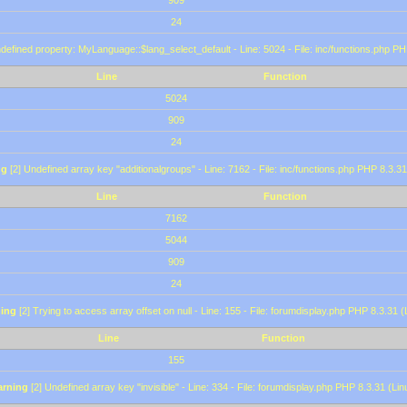
909
24
defined property: MyLanguage::$lang_select_default - Line: 5024 - File: inc/functions.php PH
Line
Function
5024
909
24
ng
[2] Undefined array key "additionalgroups" - Line: 7162 - File: inc/functions.php PHP 8.3.31
Line
Function
7162
5044
909
24
ing
[2] Trying to access array offset on null - Line: 155 - File: forumdisplay.php PHP 8.3.31 (
Line
Function
155
rning
[2] Undefined array key "invisible" - Line: 334 - File: forumdisplay.php PHP 8.3.31 (Lin