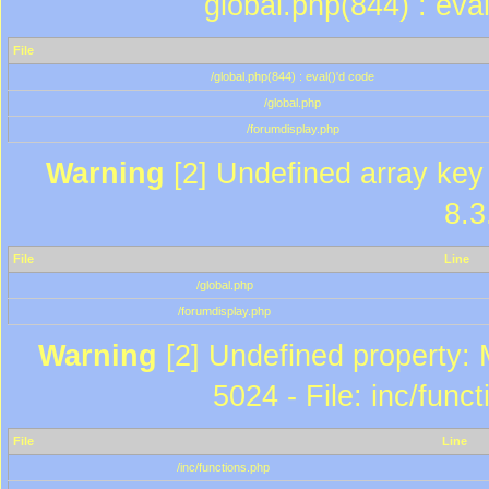
global.php(844) : eva
File
/global.php(844) : eval()'d code
/global.php
/forumdisplay.php
Warning
[2] Undefined array key 
8.3
File
Line
/global.php
/forumdisplay.php
Warning
[2] Undefined property: 
5024 - File: inc/func
File
Line
/inc/functions.php