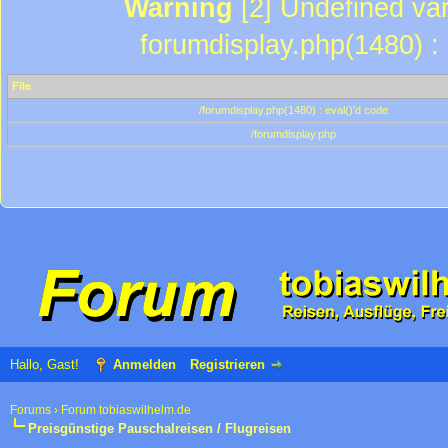
Warning
[2] Undefined var
forumdisplay.php(1480) : 
File
/forumdisplay.php(1480) : eval()'d code
/forumdisplay.php
Hallo, Gast!
Anmelden
Registrieren
Forums
›
Forum tobiaswilhelm.de
Preisgünstige Pauschalreisen / Flugreisen