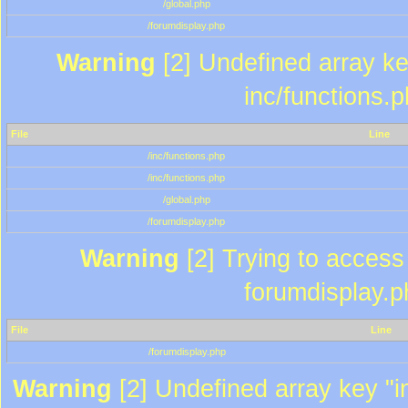
/global.php
/forumdisplay.php
Warning
[2] Undefined array key
inc/functions.
File
Line
/inc/functions.php
/inc/functions.php
/global.php
/forumdisplay.php
Warning
[2] Trying to access a
forumdisplay.p
File
Line
/forumdisplay.php
Warning
[2] Undefined array key "in