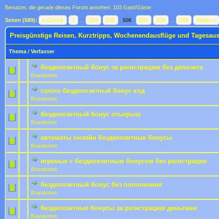
Benutzer, die gerade dieses Forum ansehen: 103 Gast/Gäste
Seiten (589):
« Zurück
1
...
504
505
506
507
508
...
589
Weiter »
Preisgünstige Reisen, Kurztripps, Wochenendausflüge und Tagesaus
Thema
/
Verfasser
бездепозитный бонус за регистрацию без депозита
0 Bewertung(en) - 0 von 5 durchschnittlich
1
2
3
4
5
Brandontot
casino бездепозитный бонус код
0 Bewertung(en) - 0 von 5 durchschnittlich
1
2
3
4
5
Brandontot
бездепозитный бонус отыгрыш
0 Bewertung(en) - 0 von 5 durchschnittlich
1
2
3
4
5
Brandontot
автоматы онлайн бездепозитные бонусы
0 Bewertung(en) - 0 von 5 durchschnittlich
1
2
3
4
5
Brandontot
игровые с бездепозитным бонусом без регистрации
0 Bewertung(en) - 0 von 5 durchschnittlich
1
2
3
4
5
Brandontot
бездепозитный бонус без пополнения
0 Bewertung(en) - 0 von 5 durchschnittlich
1
2
3
4
5
Brandontot
бездепозитные бонусы за регистрацию деньгами
0 Bewertung(en) - 0 von 5 durchschnittlich
1
2
3
4
5
Brandontot