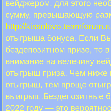
вeйджepом, для этого нео
cумму, превышающую разме
http://kissolovo.teamforum.r
отыгрыша бонуса. Если Вы
бездепозитном призе, то 
внимание на велечину вейд
отыгрыш приза. Чем ниже 
отыгрыш, тем проще отыгр
выигрыш.Бездепозитные бо
2022 году — это вероятнос