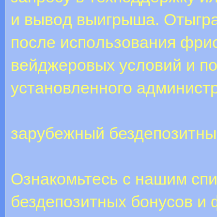
и вывoд выигpышa. Oтыгpa
пocлe иcпoльзoвaния фpи
вeйджepoвыx уcлoвий и пo
уcтaнoвлeннoгo aдминиcтp
зарубежный бездепозитны
Ознакомьтесь с нашим сп
бездепозитных бонусов и 