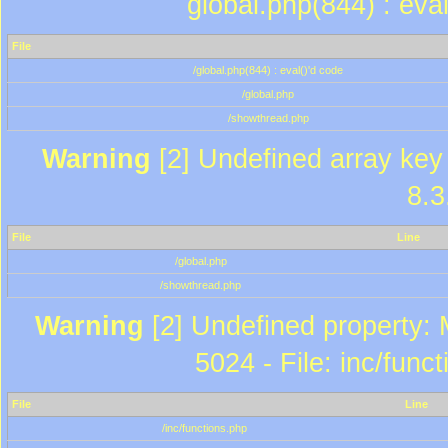
global.php(844) : eva
File
/global.php(844) : eval()'d code
/global.php
/showthread.php
Warning
[2] Undefined array key 
8.3
File
Line
/global.php
/showthread.php
Warning
[2] Undefined property: 
5024 - File: inc/func
File
Line
/inc/functions.php