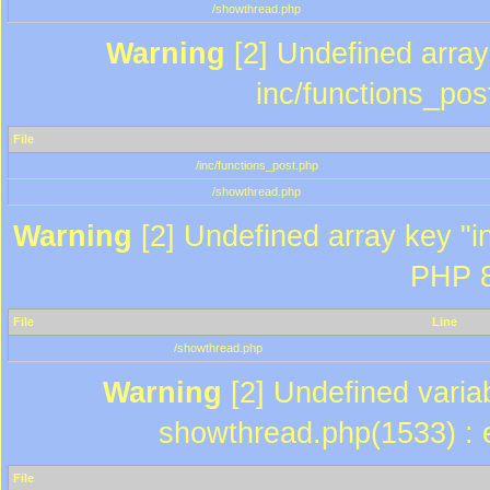
/showthread.php
Warning
[2] Undefined array 
inc/functions_pos
File
/inc/functions_post.php
/showthread.php
Warning
[2] Undefined array key "in
PHP 8
File
Line
/showthread.php
Warning
[2] Undefined variab
showthread.php(1533) : e
File