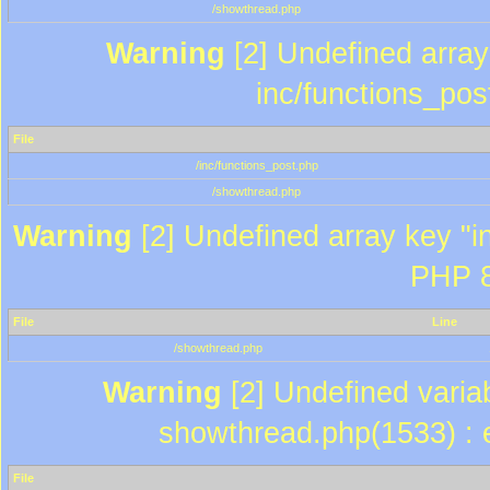
/showthread.php
Warning
[2] Undefined array 
inc/functions_pos
File
/inc/functions_post.php
/showthread.php
Warning
[2] Undefined array key "in
PHP 8
File
Line
/showthread.php
Warning
[2] Undefined variab
showthread.php(1533) : e
File