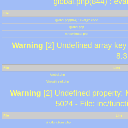
global.php(844) : eva
File
/global.php(844) : eval()'d code
/global.php
/showthread.php
Warning
[2] Undefined array key 
8.3
File
Line
/global.php
/showthread.php
Warning
[2] Undefined property: 
5024 - File: inc/func
File
Line
/inc/functions.php