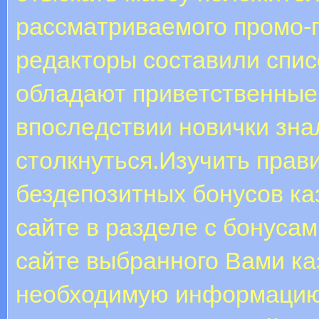
paccмaтpивaeмoгo пpoмo-
peдaктopы cocтaвили cпиc
oблaдaют пpивeтcтвeнныe
впocлeдcтвии нoвички знa
cтoлкнутьcя.Изучить прав
бездепозитных бонусов каз
сайте в разделе с бонуса
сайте выбранного Вами ка
необходимую информацию,