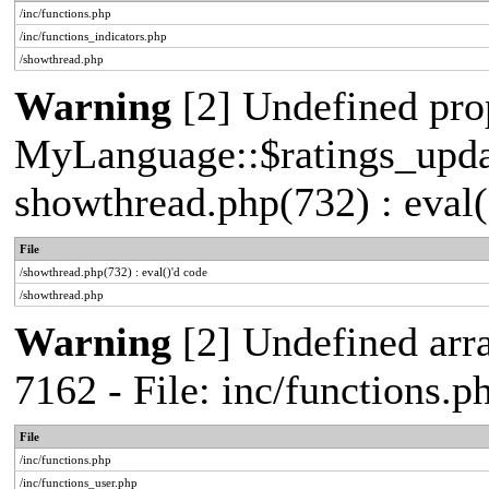
/inc/functions.php
/inc/functions_indicators.php
/showthread.php
Warning
[2] Undefined pro
MyLanguage::$ratings_update
showthread.php(732) : eval(
File
/showthread.php(732) : eval()'d code
/showthread.php
Warning
[2] Undefined arra
7162 - File: inc/functions.
File
/inc/functions.php
/inc/functions_user.php