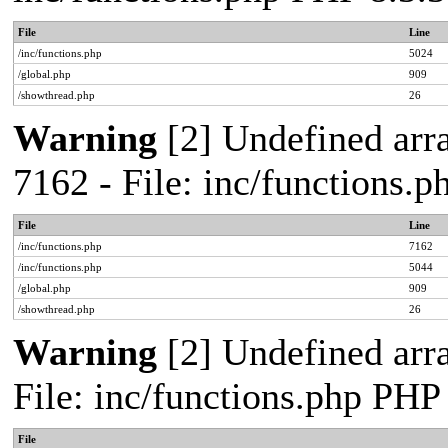
File
Line
/inc/functions.php
5024
/global.php
909
/showthread.php
26
Warning
[2] Undefined arra
7162 - File: inc/functions.
File
Line
/inc/functions.php
7162
/inc/functions.php
5044
/global.php
909
/showthread.php
26
Warning
[2] Undefined arr
File: inc/functions.php PHP
File