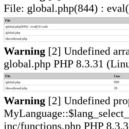
File: global.php(844) : eval
File
/global.php(844) : eval()'d code
/global.php
/showthread.php
Warning
[2] Undefined array
global.php PHP 8.3.31 (Lin
File
Line
/global.php
909
/showthread.php
26
Warning
[2] Undefined pro
MyLanguage::$lang_select_de
inc/functions.php PHP 8.3.3