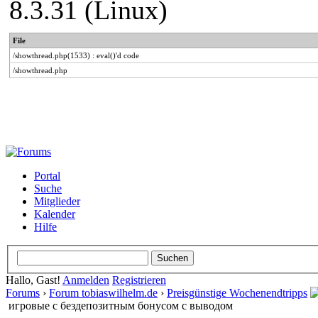
8.3.31 (Linux)
File
/showthread.php(1533) : eval()'d code
/showthread.php
Portal
Suche
Mitglieder
Kalender
Hilfe
Hallo, Gast!
Anmelden
Registrieren
Forums
›
Forum tobiaswilhelm.de
›
Preisgünstige Wochenendtripps
игровые с бездепозитным бонусом с выводом