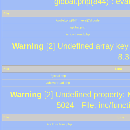
global.php(844) : eva
File
/global.php(844) : eval()'d code
/global.php
/showthread.php
Warning
[2] Undefined array key 
8.3
File
Line
/global.php
/showthread.php
Warning
[2] Undefined property: 
5024 - File: inc/func
File
Line
/inc/functions.php