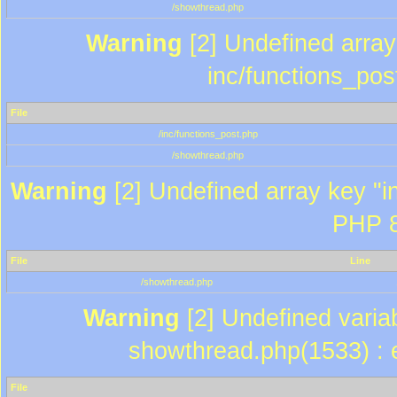
/showthread.php
Warning
[2] Undefined array 
inc/functions_pos
File
/inc/functions_post.php
/showthread.php
Warning
[2] Undefined array key "in
PHP 8
File
Line
/showthread.php
Warning
[2] Undefined variab
showthread.php(1533) : e
File