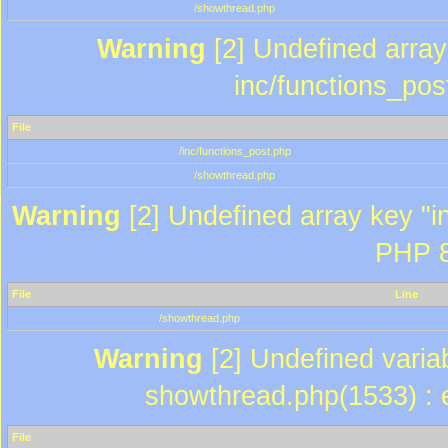
/showthread.php
Warning
[2] Undefined array 
inc/functions_pos
File
/inc/functions_post.php
/showthread.php
Warning
[2] Undefined array key "in
PHP 8
File
Line
/showthread.php
Warning
[2] Undefined variab
showthread.php(1533) : e
File