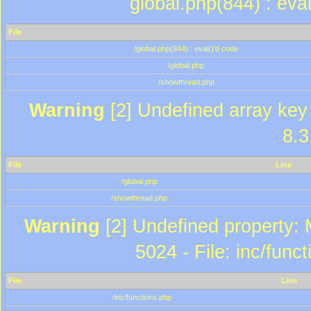
global.php(844) : eva
File
/global.php(844) : eval()'d code
/global.php
/showthread.php
Warning
[2] Undefined array key 
8.3
File
Line
/global.php
/showthread.php
Warning
[2] Undefined property: 
5024 - File: inc/func
File
Line
/inc/functions.php