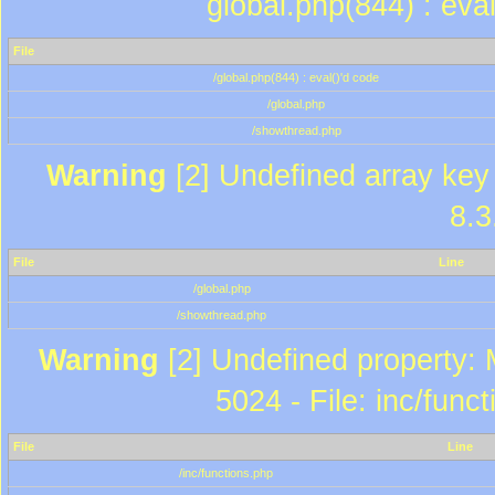
global.php(844) : eva
File
/global.php(844) : eval()'d code
/global.php
/showthread.php
Warning
[2] Undefined array key 
8.3
File
Line
/global.php
/showthread.php
Warning
[2] Undefined property: 
5024 - File: inc/func
File
Line
/inc/functions.php