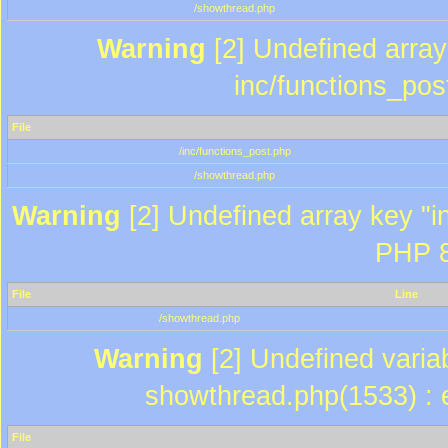
/showthread.php
Warning
[2] Undefined array 
inc/functions_pos
File
/inc/functions_post.php
/showthread.php
Warning
[2] Undefined array key "in
PHP 8
File
Line
/showthread.php
Warning
[2] Undefined variab
showthread.php(1533) : e
File