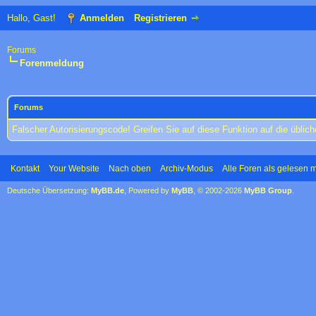
Hallo, Gast!
Anmelden
Registrieren
Forums
Forenmeldung
Forums
Falscher Autorisierungscode! Greifen Sie auf diese Funktion auf die übli
Kontakt
Your Website
Nach oben
Archiv-Modus
Alle Foren als gelesen 
Deutsche Übersetzung:
MyBB.de
, Powered by
MyBB
, © 2002-2026
MyBB Group
.