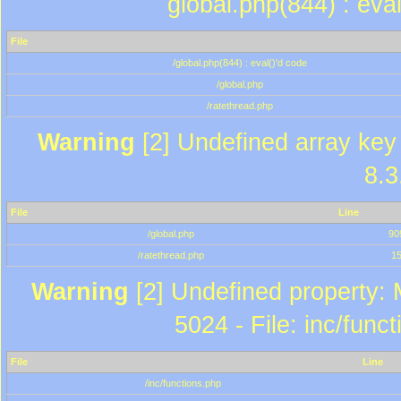
global.php(844) : eva
File
/global.php(844) : eval()'d code
/global.php
/ratethread.php
Warning
[2] Undefined array key 
8.3
File
Line
/global.php
90
/ratethread.php
1
Warning
[2] Undefined property: 
5024 - File: inc/func
File
Line
/inc/functions.php