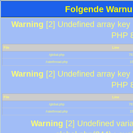
Folgende Warnun
Warning
[2] Undefined array key "
PHP 8
File
Line
/global.php
78
/ratethread.php
1
Warning
[2] Undefined array key "
PHP 8
File
Line
/global.php
78
/ratethread.php
1
Warning
[2] Undefined varia