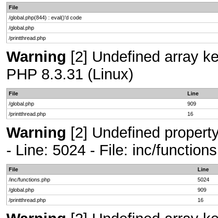
File
/global.php(844) : eval()'d code
/global.php
/printthread.php
Warning
[2] Undefined array key
PHP 8.3.31 (Linux)
File
Line
/global.php
909
/printthread.php
16
Warning
[2] Undefined propert
- Line: 5024 - File: inc/functio
File
Line
/inc/functions.php
5024
/global.php
909
/printthread.php
16