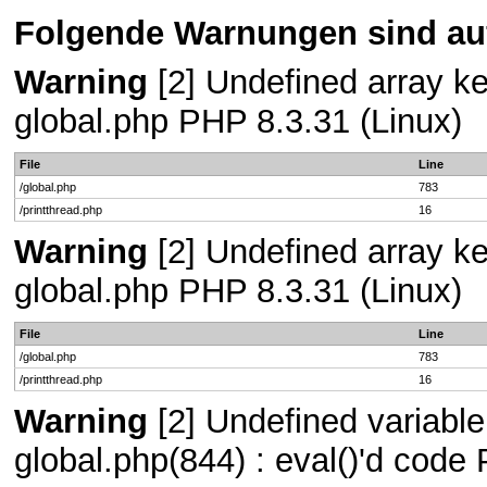
Folgende Warnungen sind auf
Warning
[2] Undefined array key
global.php PHP 8.3.31 (Linux)
File
Line
/global.php
783
/printthread.php
16
Warning
[2] Undefined array key
global.php PHP 8.3.31 (Linux)
File
Line
/global.php
783
/printthread.php
16
Warning
[2] Undefined variable 
global.php(844) : eval()'d code