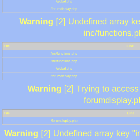
/global.php
/forumdisplay.php
Warning
[2] Undefined array key
inc/functions.
File
Line
/inc/functions.php
/inc/functions.php
/global.php
/forumdisplay.php
Warning
[2] Trying to access a
forumdisplay.p
File
Line
/forumdisplay.php
Warning
[2] Undefined array key "in