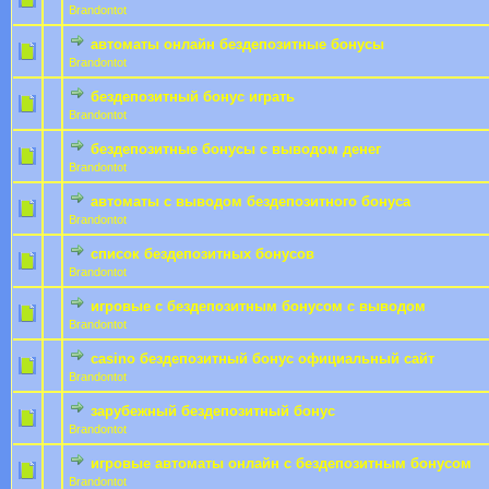
Brandontot
автоматы онлайн бездепозитные бонусы
0 Bewertung(en) - 0 von 5 durchschnittlich
1
2
3
4
5
Brandontot
бездепозитный бонус играть
0 Bewertung(en) - 0 von 5 durchschnittlich
1
2
3
4
5
Brandontot
бездепозитные бонусы с выводом денег
0 Bewertung(en) - 0 von 5 durchschnittlich
1
2
3
4
5
Brandontot
автоматы с выводом бездепозитного бонуса
0 Bewertung(en) - 0 von 5 durchschnittlich
1
2
3
4
5
Brandontot
список бездепозитных бонусов
0 Bewertung(en) - 0 von 5 durchschnittlich
1
2
3
4
5
Brandontot
игровые с бездепозитным бонусом с выводом
0 Bewertung(en) - 0 von 5 durchschnittlich
1
2
3
4
5
Brandontot
casino бездепозитный бонус официальный сайт
0 Bewertung(en) - 0 von 5 durchschnittlich
1
2
3
4
5
Brandontot
зарубежный бездепозитный бонус
0 Bewertung(en) - 0 von 5 durchschnittlich
1
2
3
4
5
Brandontot
игровые автоматы онлайн с бездепозитным бонусом
0 Bewertung(en) - 0 von 5 durchschnittlich
1
2
3
4
5
Brandontot