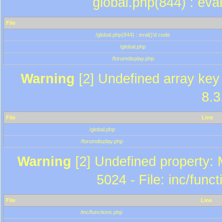
global.php(844) : eva
File
/global.php(844) : eval()'d code
/global.php
/forumdisplay.php
Warning
[2] Undefined array key 
8.3
File
Line
/global.php
/forumdisplay.php
Warning
[2] Undefined property: 
5024 - File: inc/func
File
Line
/inc/functions.php