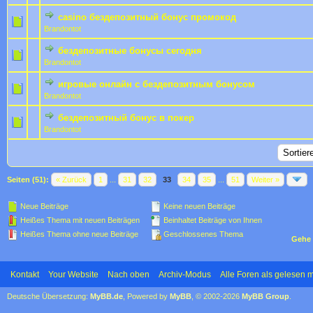
casino бездепозитный бонус промокод
0 Bewertung(en) - 0 von 5 durchschnittlich
1
2
3
4
5
Brandontot
бездепозитные бонусы сегодня
0 Bewertung(en) - 0 von 5 durchschnittlich
1
2
3
4
5
Brandontot
игровые онлайн с бездепозитным бонусом
0 Bewertung(en) - 0 von 5 durchschnittlich
1
2
3
4
5
Brandontot
бездепозитный бонус в покер
0 Bewertung(en) - 0 von 5 durchschnittlich
1
2
3
4
5
Brandontot
Seiten (51):
« Zurück
1
...
31
32
33
34
35
...
51
Weiter »
Neue Beiträge
Keine neuen Beiträge
Heißes Thema mit neuen Beiträgen
Beinhaltet Beiträge von Ihnen
Heißes Thema ohne neue Beiträge
Geschlossenes Thema
Gehe 
Kontakt
Your Website
Nach oben
Archiv-Modus
Alle Foren als gelesen 
Deutsche Übersetzung:
MyBB.de
, Powered by
MyBB
, © 2002-2026
MyBB Group
.