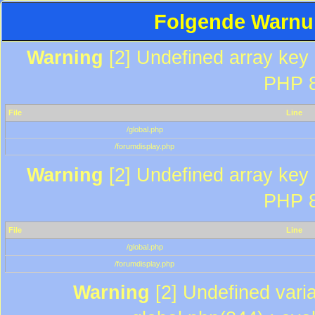
Folgende Warnun
Warning
[2] Undefined array key "
PHP 8
File
Line
/global.php
/forumdisplay.php
Warning
[2] Undefined array key "
PHP 8
File
Line
/global.php
/forumdisplay.php
Warning
[2] Undefined varia