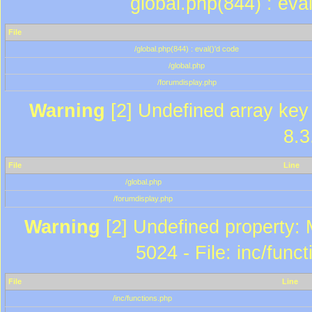
global.php(844) : eva
File
/global.php(844) : eval()'d code
/global.php
/forumdisplay.php
Warning
[2] Undefined array key 
8.3
File
Line
/global.php
/forumdisplay.php
Warning
[2] Undefined property: 
5024 - File: inc/func
File
Line
/inc/functions.php