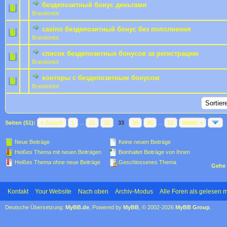
бездепозитный бонус деньгами
0 Bewertung(en) - 0 von 5 durchschnittlich
1
2
3
4
5
Brandontot
casino бездепозитный бонус без пополнения
0 Bewertung(en) - 0 von 5 durchschnittlich
1
2
3
4
5
Brandontot
список бездепозитных бонусов за регистрацию
0 Bewertung(en) - 0 von 5 durchschnittlich
1
2
3
4
5
Brandontot
конторы с бездепозитным бонусом
0 Bewertung(en) - 0 von 5 durchschnittlich
1
2
3
4
5
Brandontot
Seiten (51):
« Zurück
1
...
31
32
33
34
35
...
51
Weiter »
Neue Beiträge
Keine neuen Beiträge
Heißes Thema mit neuen Beiträgen
Beinhaltet Beiträge von Ihnen
Heißes Thema ohne neue Beiträge
Geschlossenes Thema
Gehe 
Kontakt
Your Website
Nach oben
Archiv-Modus
Alle Foren als gelesen 
Deutsche Übersetzung:
MyBB.de
, Powered by
MyBB
, © 2002-2026
MyBB Group
.